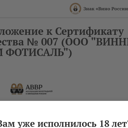
Знак «Вино России
ложение к Сертификату
ества № 007 (ООО "ВИН
 ФОТИСАЛЬ")
3
Вам уже исполнилось 18 лет