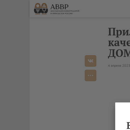
При
кач
ДОМ
4 апреля 202