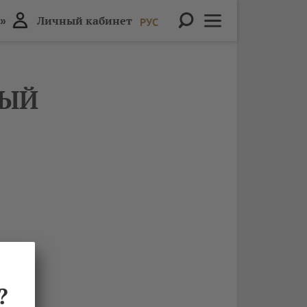
»
Личный кабинет
РУС
НЫЙ
?