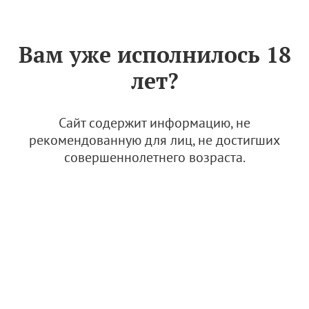
Знак «Вино России»
РУС
Вам уже исполнилось 18
Сертификат качества № 009
лет?
(ООО "ИНКЕРМАНСКИЙ
ЗАВОД МАРОЧНЫХ ВИН")
Сайт содержит информацию, не
4 апреля 2023
рекомендованную для лиц, не достигших
совершеннолетнего возраста.