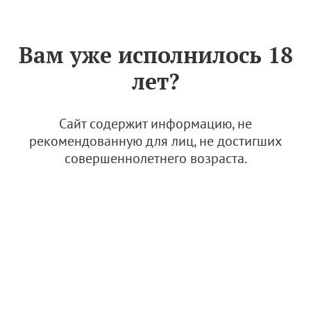
Знак «Вино России»
РУС
Вам уже исполнилось 18
Положение об
лет?
аккредитации
специализированных
лабораторий АВВР
Сайт содержит информацию, не
рекомендованную для лиц, не достигших
1 июня 2023
совершеннолетнего возраста.
Положение об аккредитации специал
изированных лабораторий АВВР
7.08 Мб
О АВВР
Стандарты и правила АВВР