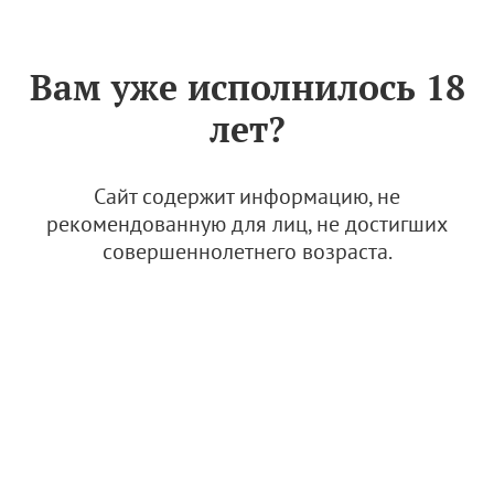
Знак «Вино России»
РУС
Вам уже исполнилось 18
Вниманию членов АВВР! 10
лет?
октября состоится
внеочередное Общее
собрание
Сайт содержит информацию, не
рекомендованную для лиц, не достигших
26 сентября 2023
совершеннолетнего возраста.