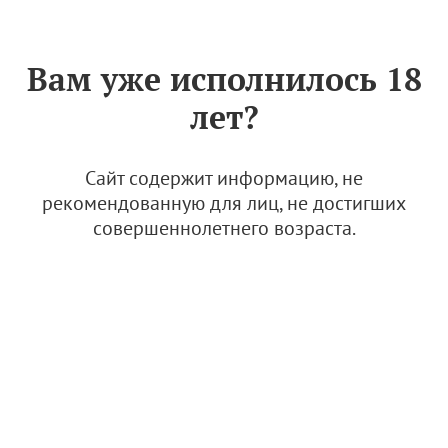
Знак «Вино России»
РУС
Вам уже исполнилось 18
Оранж: четвертый винный
лет?
цвет
6 октября 2023
Сайт содержит информацию, не
рекомендованную для лиц, не достигших
совершеннолетнего возраста.
© Фото: открытые источники