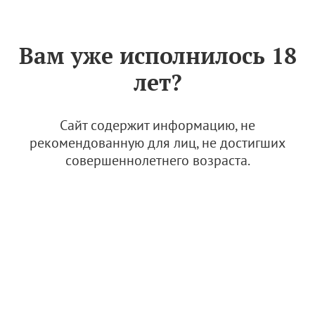
Знак «Вино России»
РУС
Вам уже исполнилось 18
Инструкция по получению
лет?
координат с Яндекс Карт и
публичных кадастровых
карт
Сайт содержит информацию, не
рекомендованную для лиц, не достигших
16 октября 2023
совершеннолетнего возраста.
Инструкция по получению координат
с Яндекс Карт
1.22 Мб
Портал АВВР
Инструкции