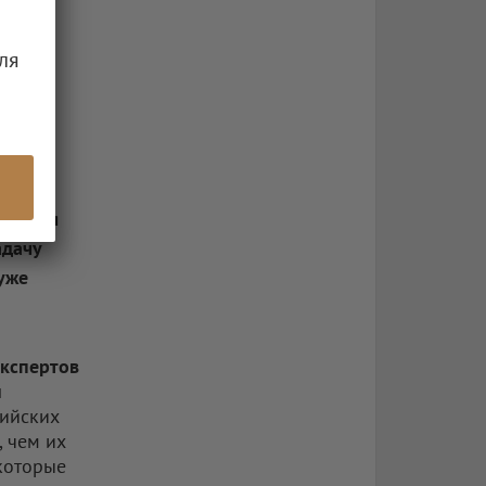
ля
р – для
адачу
уже
экспертов
ы
сийских
, чем их
екоторые