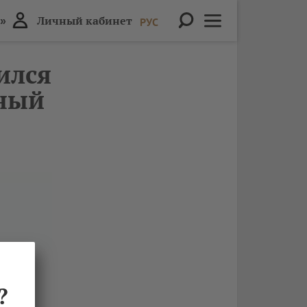
»
Личный кабинет
РУС
ился
ный
?