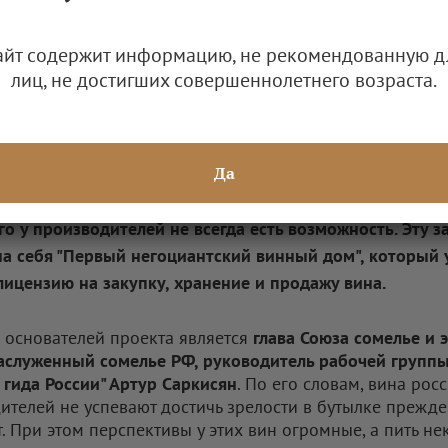
айт содержит информацию, не рекомендованную д
лиц, не достигших совершеннолетнего возраста.
рам-канал ASWineGuide
Да
 весь потенциал вина, позволить ему проявить характе
го у производителей не всегда есть возможность. Эту з
на себя "Первый негоциантский винный дом", который 
лицензию на закупку, хранение и продажу вина.
 основателей проекта является
глава Союза сомелье и 
заслуженный сомелье РФ, руководитель рабочей групп
 гида России" Артур Саркисян
. По его словам, вина рос
ителей не успевают достичь зрелости в бутылке прежде
. При этом перспективы у этих вин огромные, а пить н