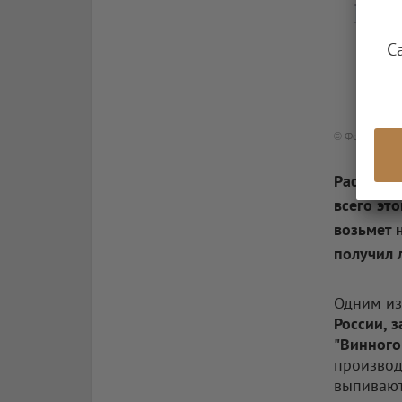
С
© Фото: телег
Раскрыть
всего это
возьмет 
получил 
Одним из
России, 
"Винного
производ
выпивают