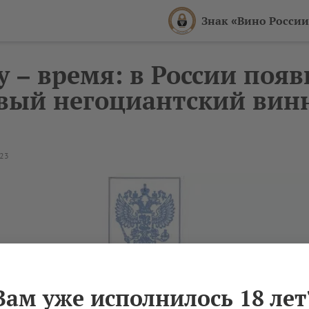
Знак «Вино России
у – время: в России появ
вый негоциантский вин
023
Вам уже исполнилось 18 лет