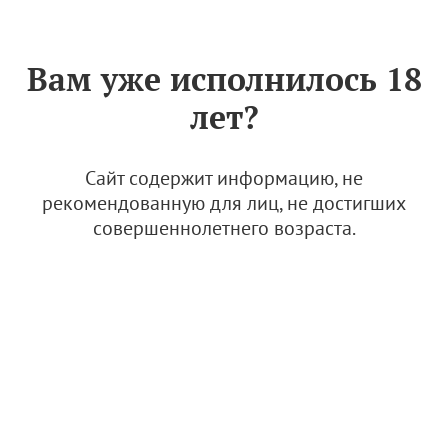
Знак «Вино России»
РУС
Вам уже исполнилось 18
Мерло: на первый-второй
лет?
рассчитайся
7 ноября 2023
Сайт содержит информацию, не
рекомендованную для лиц, не достигших
совершеннолетнего возраста.
© Фото: телеграм-канал "Винодельня Криница"