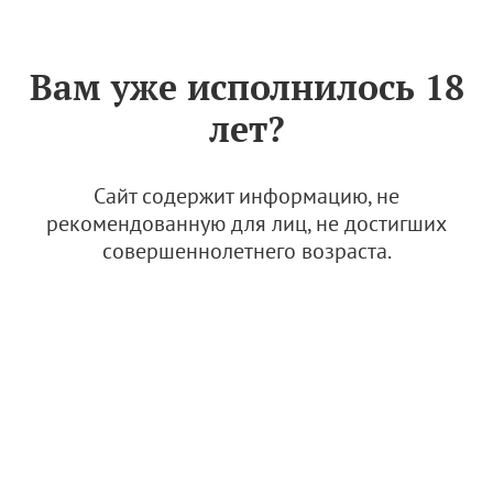
Знак «Вино России»
РУС
Вам уже исполнилось 18
На Российском
лет?
винодельческом форуме
вручены награды "За вклад
в российское виноделие"
Сайт содержит информацию, не
рекомендованную для лиц, не достигших
13 ноября 2023
совершеннолетнего возраста.