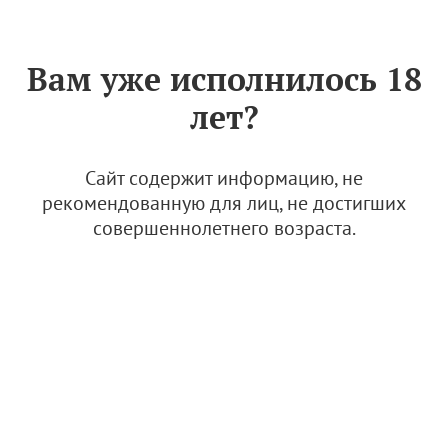
Знак «Вино России»
РУС
Вам уже исполнилось 18
В Swissotel Москва пройдет
лет?
открытая форсайт-сессия
"История вина. Взгляд
ученых и экспертов"
Сайт содержит информацию, не
рекомендованную для лиц, не достигших
17 декабря 2023
совершеннолетнего возраста.