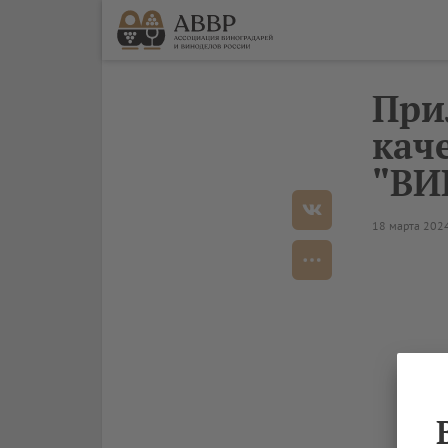
При
кач
"ВИ
18 марта 202