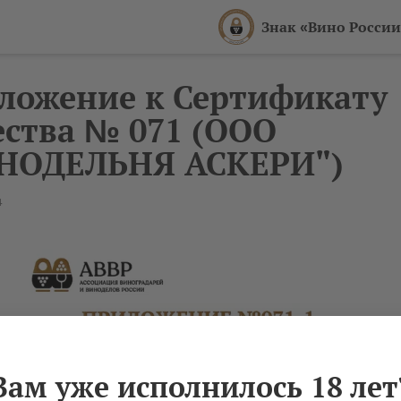
Знак «Вино России
ложение к Сертификату
ества № 071 (ООО
НОДЕЛЬНЯ АСКЕРИ")
4
Вам уже исполнилось 18 лет