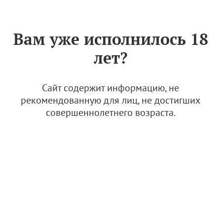
Знак «Вино России»
РУС
Вам уже исполнилось 18
Президент подписал закон
лет?
об изменении акцизов на
российские вина
Сайт содержит информацию, не
23 апреля 2024
рекомендованную для лиц, не достигших
совершеннолетнего возраста.