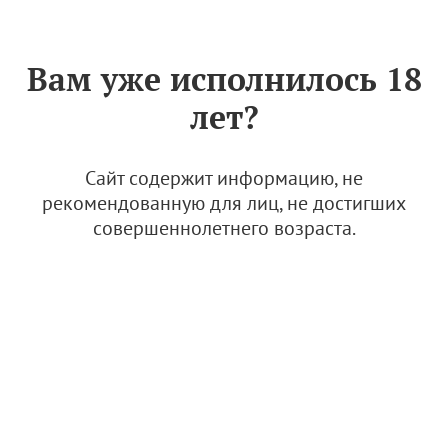
Знак «Вино России»
РУС
Вам уже исполнилось 18
Интервью: Анатолий
лет?
Корнеев. Вино – это мост
между культурами.
Сайт содержит информацию, не
30 апреля 2024
рекомендованную для лиц, не достигших
совершеннолетнего возраста.