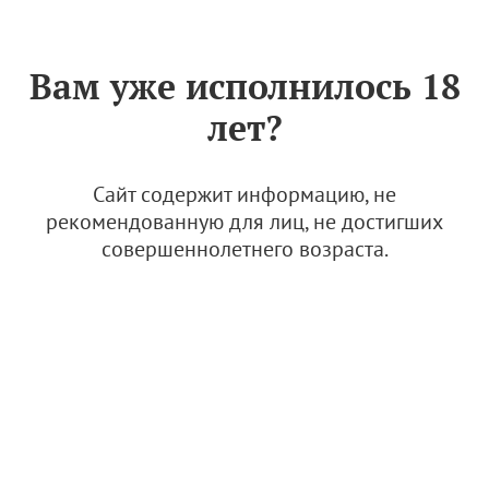
Знак «Вино России»
РУС
Вам уже исполнилось 18
Мускат: тысячеликий герой
лет?
8 мая 2024
Сайт содержит информацию, не
рекомендованную для лиц, не достигших
совершеннолетнего возраста.
© Фото: Simple Wine News
День одного из самых древних сортов, Муската, чья