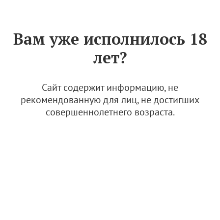
Знак «Вино России»
РУС
Вам уже исполнилось 18
Внесены изменения в
лет?
состав Оргкомитета
Российского
винодельческого форума
Сайт содержит информацию, не
рекомендованную для лиц, не достигших
17 июля 2024
совершеннолетнего возраста.