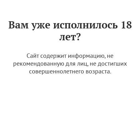
Знак «Вино России»
РУС
Вам уже исполнилось 18
Mriya Travel
лет?
26 июля 2024
Сайт содержит информацию, не
рекомендованную для лиц, не достигших
совершеннолетнего возраста.
© Фото: Winepark
Познакомиться с красотами Крыма, изучить наиболее