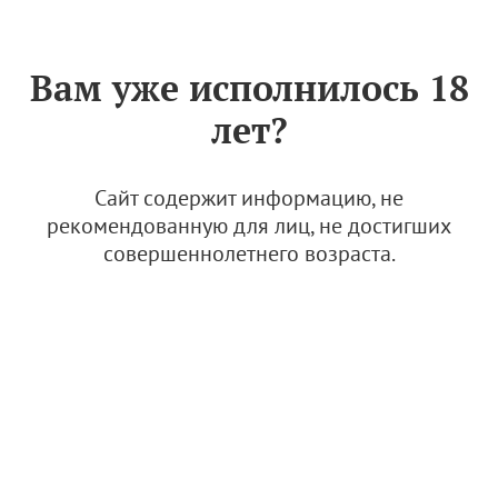
Знак «Вино России»
РУС
Вам уже исполнилось 18
В институте Магарач
лет?
вывели новый
морозоустойчивый сорт
винограда
Сайт содержит информацию, не
рекомендованную для лиц, не достигших
16 августа 2024
совершеннолетнего возраста.