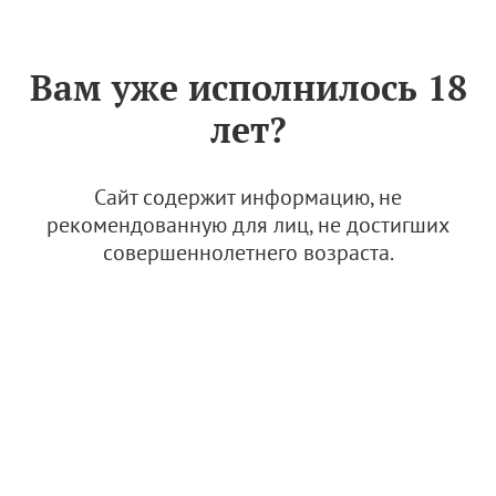
Знак «Вино России»
РУС
Вам уже исполнилось 18
В Уфе расширяют
лет?
ассортимент российских
вин в HoReCa и рознице
Сайт содержит информацию, не
30 августа 2024
рекомендованную для лиц, не достигших
совершеннолетнего возраста.