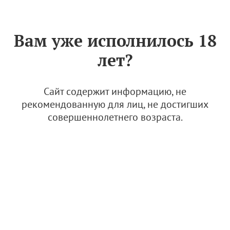
Знак «Вино России»
РУС
Вам уже исполнилось 18
Дополнительный стандарт
лет?
качества продукции
виноградарства и
виноделия виноградо-
Сайт содержит информацию, не
винодельческой зоны
рекомендованную для лиц, не достигших
совершеннолетнего возраста.
"Дагестан". Игристые вина
30 августа 2024
Дополнительный стандарт качества В
ВЗ «Дагестан». Игристые вина
1.64 Мб