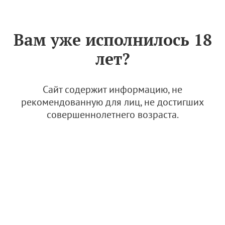
Знак «Вино России»
РУС
Вам уже исполнилось 18
Вино сухое белое
лет?
Винодельня Криница Azur
2020
Сайт содержит информацию, не
6 сентября 2024
рекомендованную для лиц, не достигших
совершеннолетнего возраста.