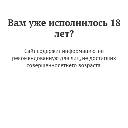
Знак «Вино России»
РУС
Вам уже исполнилось 18
Вино сухое красное Усадьба
лет?
Дивноморское Ребо 2017
22 сентября 2024
Сайт содержит информацию, не
рекомендованную для лиц, не достигших
совершеннолетнего возраста.
© Фото: АВВР