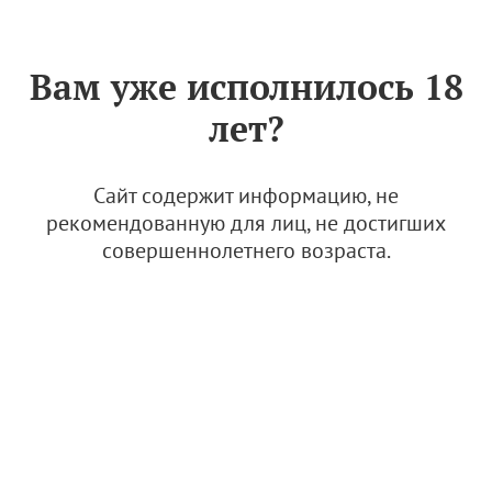
Знак «Вино России»
РУС
Вам уже исполнилось 18
РВФ'24: Автохтоны в
лет?
бокале. Стиль и
перспективы
Сайт содержит информацию, не
9 ноября 2024
рекомендованную для лиц, не достигших
совершеннолетнего возраста.