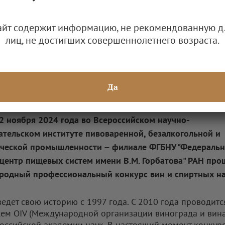
айт содержит информацию, не рекомендованную д
лиц, не достигших совершеннолетнего возраста.
Да
Новости
22 ноября 2024 года во Всероссийском научно-
ательском институте пивоваренной, безалкогольной и
ческой промышленности – филиале ФГБНУ "Федераль
центр пищевых систем имени В.М. Горбатова" РАН про
одный профессиональный конкурс вин и спиртных на
ведет свою историю с 1997 года. С 2010 года проводитс
ем OIV (Международной организации винограда и вина
Российской академии наук. В настоящий момент конкур