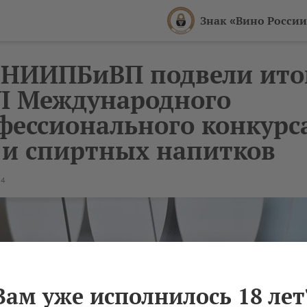
Знак «Вино России
ВНИИПБиВП подвели ито
I Международного
фессионального конкурс
 и спиртных напитков
24
Вам уже исполнилось 18 лет