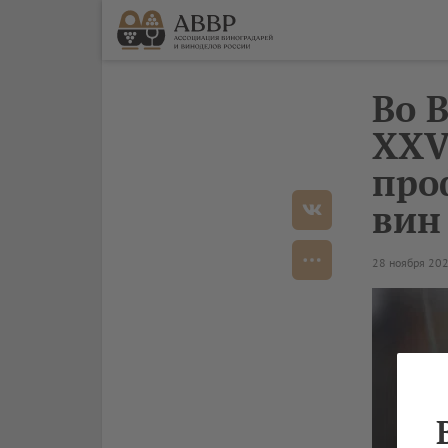
Во 
XXV
про
вин
28 ноября 20