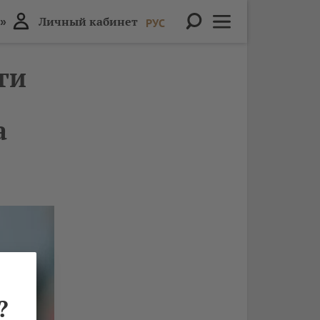
»
Личный кабинет
РУС
ги
а
?