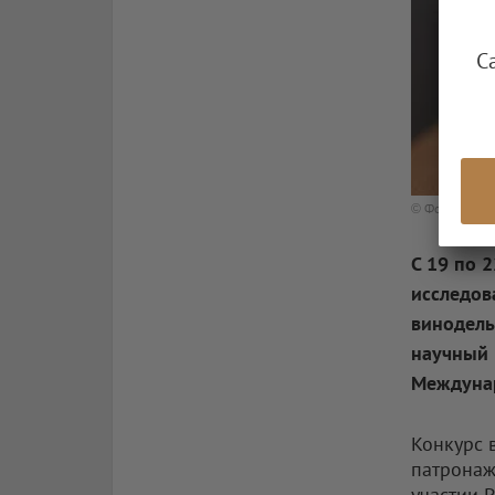
С
© Фото: РИА 
С 19 по 
исследов
винодель
научный 
Междунар
Конкурс 
патронаж
участии 