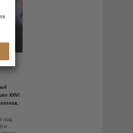
ля
ный
шел XXVI
питков.
я под
) и
с также