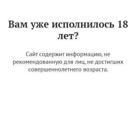
Знак «Вино России»
РУС
Вам уже исполнилось 18
В Пекине прошла
лет?
российско-китайская
дегустация вин
Сайт содержит информацию, не
31 марта 2025
рекомендованную для лиц, не достигших
совершеннолетнего возраста.
В Пекине прошла российско-китайск
ая дегустация вин
0.08 Мб
Новости и медиа
Пресс-релизы