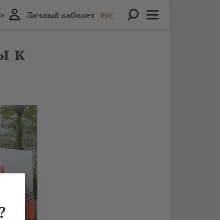
»
Личный кабинет
РУС
ы к
?