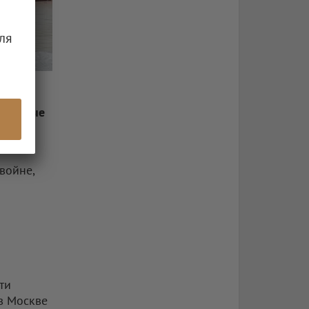
ля
ли новые
 и
войне,
ти
 в Москве