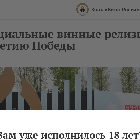
Знак «Вино России
циальные винные релиз
летию Победы
Вам уже исполнилось 18 лет