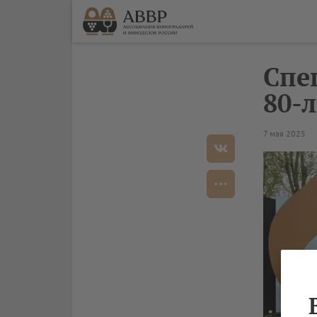
Спе
80-
7 мая 2025