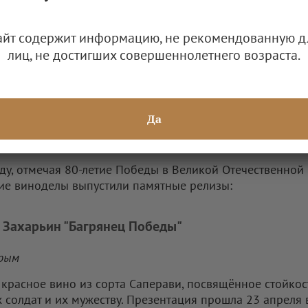
айт содержит информацию, не рекомендованную д
лиц, не достигших совершеннолетнего возраста.
 Матросов / РИА Новости
юбилея Великой Победы винодельни России представи
Да
ванные серии вин, наполненные символикой героизма
 подвиге народа.
оду, отмечая 80-летие Победы в Великой Отечественной 
ие виноделы выпустили памятные релизы:
 Захарьин "Багрянец Победы"
Крым
 красное вино из сорта Саперави, посвящённое стойкос
х солдат и их мужеству. Презентация прошла 23 апреля