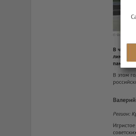
С
© Фото: Антон
В честь 
лимитиро
памяти о
В этом г
российск
Валерий
Регион: 
Игристое
советски