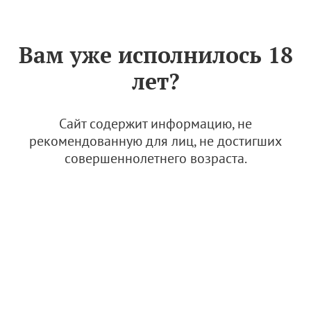
Знак «Вино России»
РУС
Вам уже исполнилось 18
Положение о создании
лет?
территориальных
подразделений АВВР
Сайт содержит информацию, не
14 мая 2025
рекомендованную для лиц, не достигших
совершеннолетнего возраста.
Положение о создании территориаль
ных подразделений АВВР
0.13 Мб
Стандарты и правила АВВР