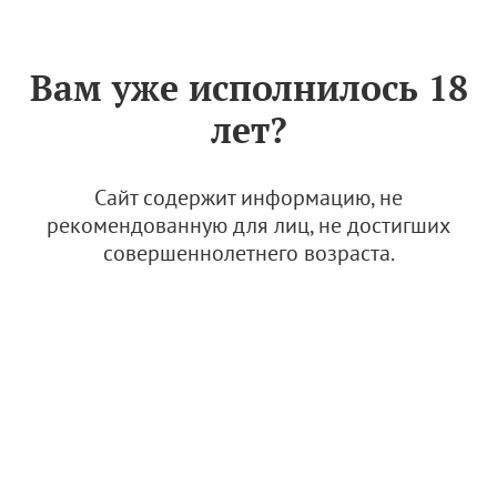
Знак «Вино России»
РУС
Вам уже исполнилось 18
В Пскове в четвертый раз
лет?
пройдет
эногастрономический
фестиваль "Виноград"
Сайт содержит информацию, не
рекомендованную для лиц, не достигших
26 июня 2025
совершеннолетнего возраста.