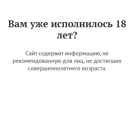
Знак «Вино России»
РУС
Вам уже исполнилось 18
Приложение к Сертификату
лет?
качества № 126 (ИП ГЛАВА
К(Ф)Х РИХАРД ЕКАТЕРИНА
СЕРГЕЕВНА)
Сайт содержит информацию, не
рекомендованную для лиц, не достигших
4 июля 2025
совершеннолетнего возраста.