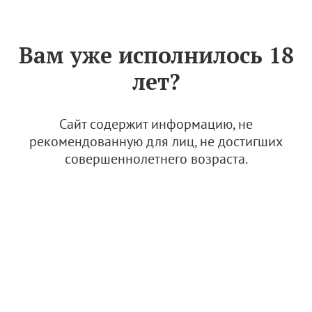
Знак «Вино России»
РУС
Вам уже исполнилось 18
Приложение к Сертификату
лет?
качества № 133 (ИП ГЛАВА
К(Ф)Х ТАРАХНО СЕРГЕЙ
АЛЕКСАНДРОВИЧ)
Сайт содержит информацию, не
рекомендованную для лиц, не достигших
15 августа 2025
совершеннолетнего возраста.