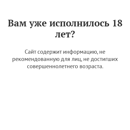
Знак «Вино России»
РУС
Вам уже исполнилось 18
Приложение к Сертификату
лет?
качества № 135 (АО
"ЛЕВОКУМСКОЕ")
Сайт содержит информацию, не
20 августа 2025
рекомендованную для лиц, не достигших
совершеннолетнего возраста.