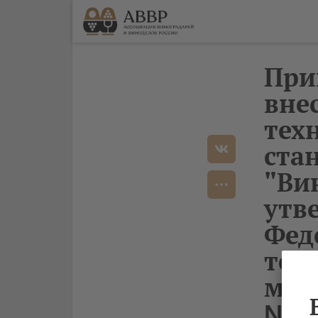
Прик
вне
тех
ста
"Ви
утв
Фед
тех
метр
№ 1