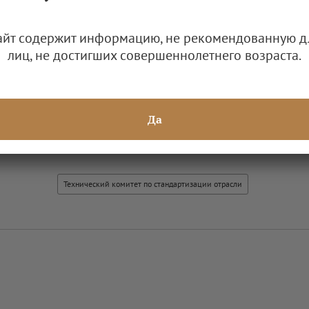
25
айт содержит информацию, не рекомендованную д
лиц, не достигших совершеннолетнего возраста.
Приказ № 2319 от 28.10.2025 (изменение состава)
0.25 Мб
Да
Технический комитет по стандартизации отрасли