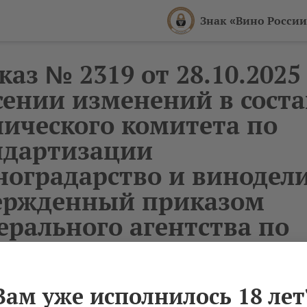
Знак «Вино России
аз № 2319 от 28.10.2025
сении изменений в соста
нического комитета по
ндартизации
ноградарство и винодели
ержденный приказом
ерального агентства по
ническому регулировани
ологии от 6 августа 2018
Вам уже исполнилось 18 лет
654"