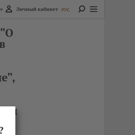
»
Личный кабинет
РУС
 "О
в
е",
ю и
 г.
?