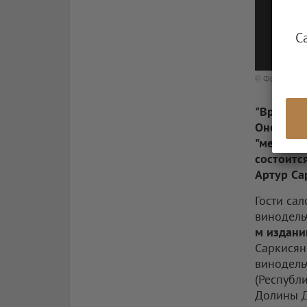
С
© Фото: РБК и
"Время в
Оно прой
"месяца 
состоитс
Артур Са
Гости са
винодель
м издани
Саркисян
винодель
(Республ
Долины До