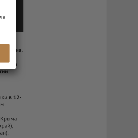
ля
ире вина.
инация
февраля
тии
енки
в 12-
ом
, Крыма
рай),
ан),