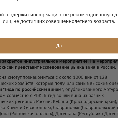
айт содержит информацию, не рекомендованную д
лиц, не достигших совершеннолетнего возраста.
 Саркисян
ина: weekend" — одно из самых значимых событий в м
Да
дет 21 и 22 февраля в Центре событий РБК. Это кульм
вина", который РБК организует второй год подряд. 19 
я закрытое индустриальное мероприятие. На мероприя
ркисян представит исследование рынка вина в России.
лона смогут познакомиться с около 1000 вин от 128
ческих хозяйств, которые получили самые высокие оц
и "Гида по российским винам"
, опубликованного Артур
ом совместно с РБК. В гид вошли вина из разных
ческих регионов России: Кубани (Краснодарский край)
ика Крым и Севастополь), Ставрополья (Ставропольский к
на (Ростовская область), Дагестана (Республика Дагест