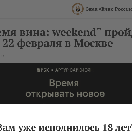
Знак «Вино России
емя вина: weekend" прой
и 22 февраля в Москве
026
Вам уже исполнилось 18 лет