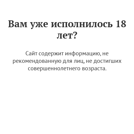
Знак «Вино России»
РУС
Вам уже исполнилось 18
Положение о виноградо-
лет?
винодельческом Комитете
виноградо-винодельческого
терруара "Сенной" ФСРО
Сайт содержит информацию, не
АВВР
рекомендованную для лиц, не достигших
совершеннолетнего возраста.
17 февраля 2026
Положение о ВВК ВВТ «Сенной»
1.41 Мб