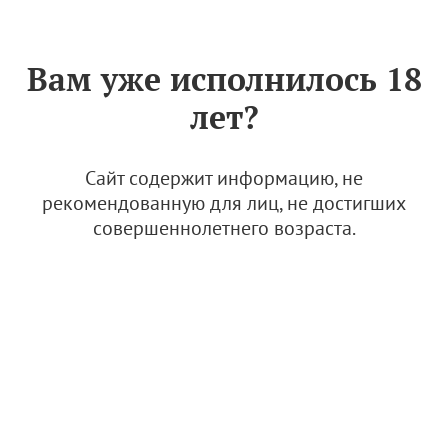
Знак «Вино России»
РУС
Вам уже исполнилось 18
В шестом сезоне рейтинг
лет?
Top100Wines исследует
российские неклассические
игристые
Сайт содержит информацию, не
рекомендованную для лиц, не достигших
6 марта 2026
совершеннолетнего возраста.