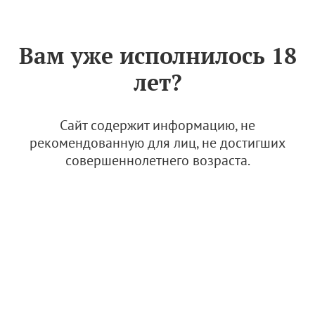
Знак «Вино России»
РУС
Вам уже исполнилось 18
Сертификат качества № 149
лет?
(АО МПБК "ОЧАКОВО")
19 марта 2026
Сайт содержит информацию, не
рекомендованную для лиц, не достигших
совершеннолетнего возраста.