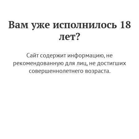
Знак «Вино России»
РУС
Вам уже исполнилось 18
Внесены изменения в
лет?
порядок расчета
производственной
мощности для выпуска
Сайт содержит информацию, не
игристых вин бутылочным
рекомендованную для лиц, не достигших
совершеннолетнего возраста.
методом
23 июня 2026