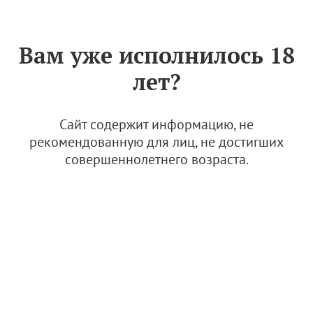
Знак «Вино России»
РУС
Вам уже исполнилось 18
Фестиваль "Виноград":
лет?
летнее настроение,
гастрономия, вино и живая
музыка
Сайт содержит информацию, не
рекомендованную для лиц, не достигших
6 августа 2026
совершеннолетнего возраста.