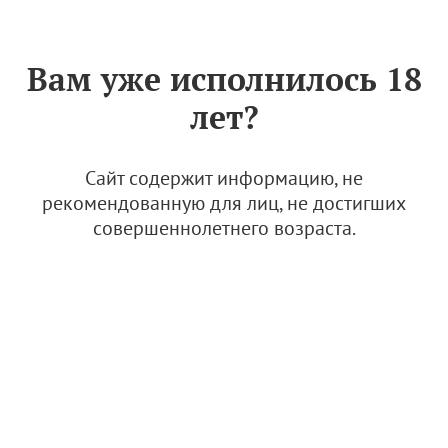
Знак «Вино России»
РУС
Вам уже исполнилось 18
Знак "Вино России"
лет?
Сайт содержит информацию, не
За период
рекомендованную для лиц, не достигших
совершеннолетнего возраста.
Организации-члены АВВР