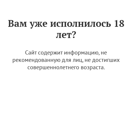
Знак «Вино России»
РУС
Вам уже исполнилось 18
Проект закона
лет?
Сайт содержит информацию, не
За период
рекомендованную для лиц, не достигших
совершеннолетнего возраста.
Организации-члены АВВР