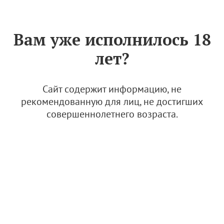
Знак «Вино России»
РУС
Вам уже исполнилось 18
Интервью с создателем
лет?
питомника: Дарья Тхор о
саженцах, сортах, подвоях и
перспективах
Сайт содержит информацию, не
питомниководства
рекомендованную для лиц, не достигших
совершеннолетнего возраста.
8 февраля 2023