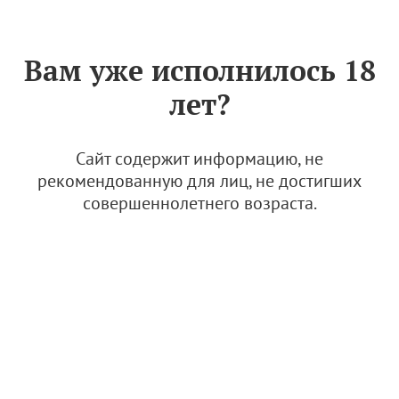
Знак «Вино России»
РУС
Вам уже исполнилось 18
Российское шампанское
лет?
белое брют Новый Свет
Золотой Рислинг 2016
Сайт содержит информацию, не
15 июня 2025
рекомендованную для лиц, не достигших
совершеннолетнего возраста.