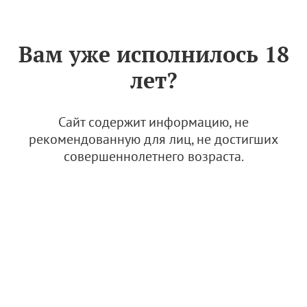
Знак «Вино России»
РУС
Вам уже исполнилось 18
Положение о виноградо-
лет?
винодельческом Комитете
виноградо-винодельческого
терруара "Курень
Сайт содержит информацию, не
Титаровский 1794" ФСРО
рекомендованную для лиц, не достигших
совершеннолетнего возраста.
АВВР
24 июня 2025
Положение о ВВК ВВТ «Курень Титар
овский 1794»
6.83 Мб