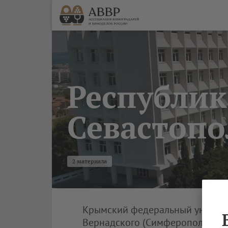
Республи
Севастопо
2 материала
Крымский федеральный универси
Вернадского (Симферополь)