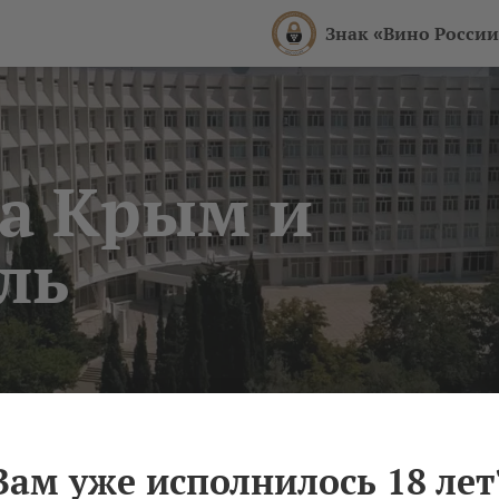
Знак «Вино России
ка Крым и
ль
тет им. В.И.
Вам уже исполнилось 18 лет