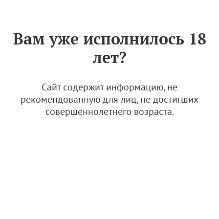
Знак «Вино России»
РУС
Вам уже исполнилось 18
лет?
Виноградники. Долина Дона
(Ростовская область)
Сайт содержит информацию, не
0 материалов
рекомендованную для лиц, не достигших
совершеннолетнего возраста.
Виноградники "Винодельня