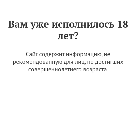
Знак «Вино России»
РУС
Вам уже исполнилось 18
Меры господдержки
лет?
виноградарства и
виноделия в инфографике и
ссылках. Материалы
Сайт содержит информацию, не
Минсельхоза РФ
рекомендованную для лиц, не достигших
совершеннолетнего возраста.
9 февраля 2023