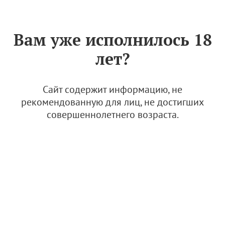
Знак «Вино России»
РУС
Вам уже исполнилось 18
Пино Нуар: тот, кто
лет?
разбивает сердца
16 августа 2024
Сайт содержит информацию, не
рекомендованную для лиц, не достигших
совершеннолетнего возраста.
© Фото: Скалистый берег