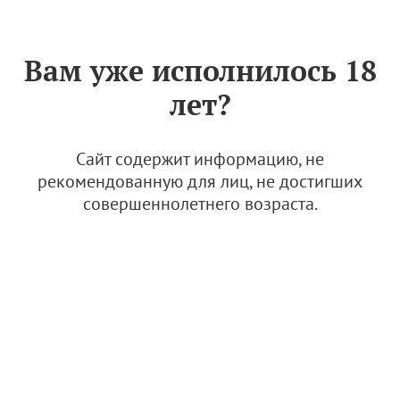
Знак «Вино России»
РУС
Вам уже исполнилось 18
День читателя этикеток:
лет?
лицо вина
19 апреля 2025
Сайт содержит информацию, не
рекомендованную для лиц, не достигших
совершеннолетнего возраста.
Рисунок для этикетки "100 оттенков". Ахмат Биканов
"Родственный созерцающий взгляд "