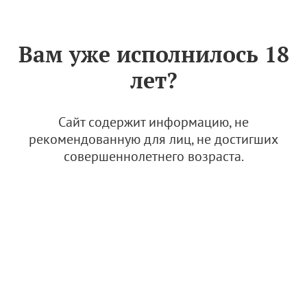
Знак «Вино России»
РУС
Вам уже исполнилось 18
На РВФ назвали
лет?
победителей конкурса
"Русский бокал"
Сайт содержит информацию, не
13 ноября 2025
рекомендованную для лиц, не достигших
совершеннолетнего возраста.