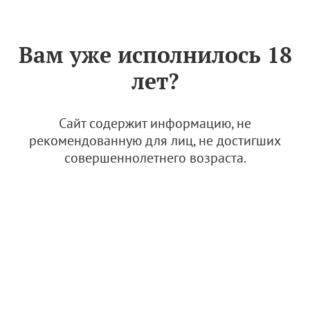
Знак «Вино России»
РУС
Вам уже исполнилось 18
В "Поместье Голубицкое"
лет?
пройдет IV Всероссийский
День поля на
виноградниках
Сайт содержит информацию, не
рекомендованную для лиц, не достигших
25 июня 2026
совершеннолетнего возраста.