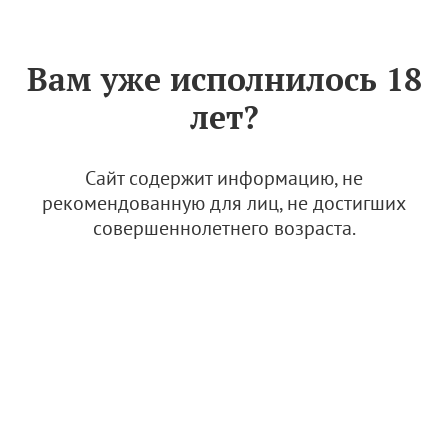
Знак «Вино России»
РУС
Вам уже исполнилось 18
Семейные винодельни:
лет?
любовь к земле,
формирование ценностей,
передача опыта и
Сайт содержит информацию, не
сохранение наследия
рекомендованную для лиц, не достигших
совершеннолетнего возраста.
8 июля 2024